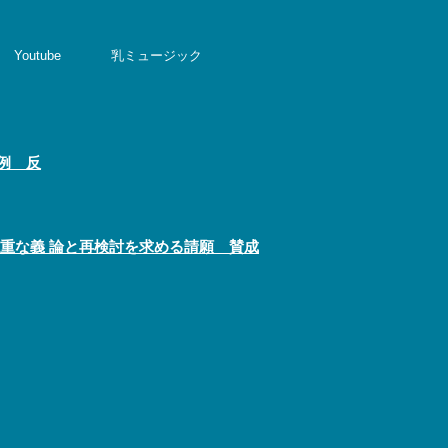
Youtube
乳ミュージック
例 反
重な義 論と再検討を求める請願 賛成