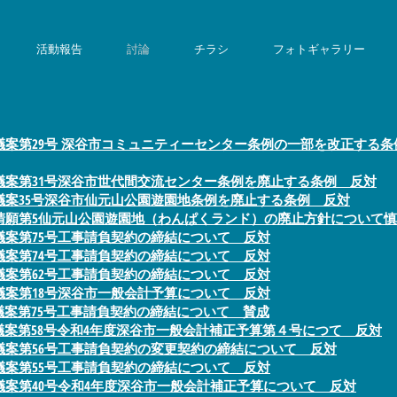
活動報告
討論
チラシ
フォトギャラリー
議案第29号 深谷市コミュニティーセンター条例の一部を改正する条
議案第31号深谷市世代間交流センター条例を廃止する条例 反対
議案35号深谷市仙元山公園遊園地条例を廃止する条例 反対
請願第5仙元山公園遊園地（わんぱくランド）の廃止方針について慎
議案第75号工事請負契約の締結について 反対
議案第74号工事請負契約の締結について 反対
議案第62号工事請負契約の締結について 反対
議案第18号深谷市一般会計予算について 反対
議案第75号工事請負契約の締結について 賛成
議案第58号令和4年度深谷市一般会計補正予算第４号につて 反対
議案第56号工事請負契約の変更契約の締結について 反対
議案第55号工事請負契約の締結について 反対
議案第40号令和4年度深谷市一般会計補正予算について 反対