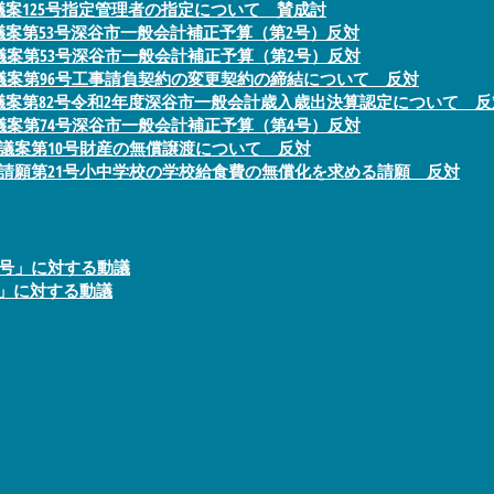
議案125号指定管理者の指定について 賛成討
議案第53号深谷市一般会計補正予算（第2号）反対
議案第53号深谷市一般会計補正予算（第2号）反対
議案第96号工事請負契約の変更契約の締結について 反対
議案第82号令和2年度深谷市一般会計歳入歳出決算認定について 反
議案第74号深谷市一般会計補正予算（第4号）反対
度議案第10号財産の無償譲渡について 反対
度請願第21号小中学校の学校給食費の無償化を求める請願 反対
9号」に対する動議
1」に対する動議